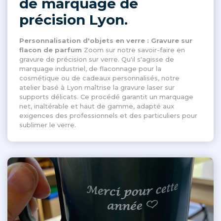
de marquage de
précision Lyon.
Personnalisation d'objets en verre : Gravure sur
flacon de parfum
Zoom sur notre savoir-faire en
gravure de précision sur verre. Qu'il s'agisse de
marquage industriel, de flaconnage pour la
cosmétique ou de cadeaux personnalisés, notre
atelier basé à Lyon maîtrise la gravure laser sur
supports délicats. Ce procédé garantit un marquage
net, inaltérable et haut de gamme, adapté aux
exigences des professionnels et des particuliers pour
sublimer le verre.