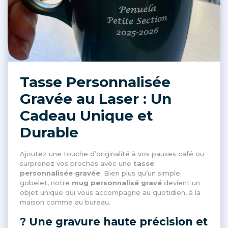
Tasse Personnalisée
Gravée au Laser : Un
Cadeau Unique et
Durable
Ajoutez une touche d’originalité à vos pauses café ou
surprenez vos proches avec une
tasse
personnalisée gravée
. Bien plus qu’un simple
gobelet, notre
mug personnalisé gravé
devient un
objet unique qui vous accompagne au quotidien, à la
maison comme au bureau.
? Une gravure haute précision et