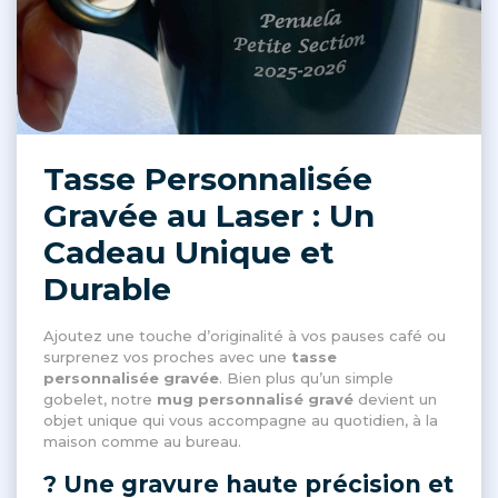
Tasse Personnalisée
Gravée au Laser : Un
Cadeau Unique et
Durable
Ajoutez une touche d’originalité à vos pauses café ou
surprenez vos proches avec une
tasse
personnalisée gravée
. Bien plus qu’un simple
gobelet, notre
mug personnalisé gravé
devient un
objet unique qui vous accompagne au quotidien, à la
maison comme au bureau.
? Une gravure haute précision et