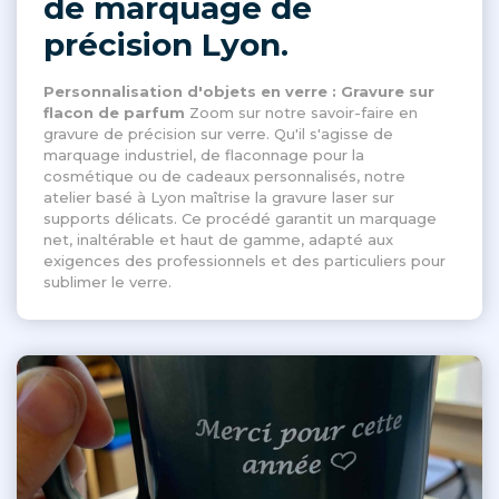
de marquage de
précision Lyon.
Personnalisation d'objets en verre : Gravure sur
flacon de parfum
Zoom sur notre savoir-faire en
gravure de précision sur verre. Qu'il s'agisse de
marquage industriel, de flaconnage pour la
cosmétique ou de cadeaux personnalisés, notre
atelier basé à Lyon maîtrise la gravure laser sur
supports délicats. Ce procédé garantit un marquage
net, inaltérable et haut de gamme, adapté aux
exigences des professionnels et des particuliers pour
sublimer le verre.