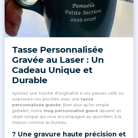
Tasse Personnalisée
Gravée au Laser : Un
Cadeau Unique et
Durable
Ajoutez une touche d’originalité à vos pauses café ou
surprenez vos proches avec une
tasse
personnalisée gravée
. Bien plus qu’un simple
gobelet, notre
mug personnalisé gravé
devient un
objet unique qui vous accompagne au quotidien, à la
maison comme au bureau.
? Une gravure haute précision et