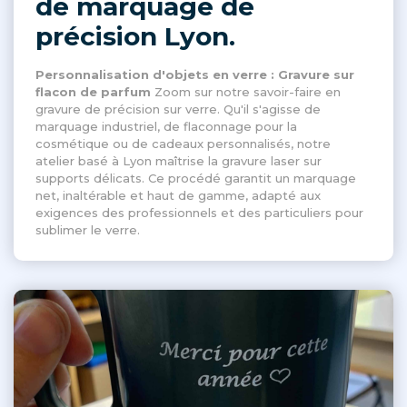
de marquage de
précision Lyon.
Personnalisation d'objets en verre : Gravure sur
flacon de parfum
Zoom sur notre savoir-faire en
gravure de précision sur verre. Qu'il s'agisse de
marquage industriel, de flaconnage pour la
cosmétique ou de cadeaux personnalisés, notre
atelier basé à Lyon maîtrise la gravure laser sur
supports délicats. Ce procédé garantit un marquage
net, inaltérable et haut de gamme, adapté aux
exigences des professionnels et des particuliers pour
sublimer le verre.