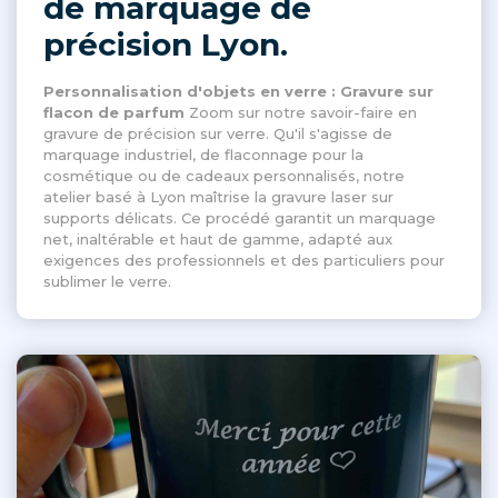
de marquage de
précision Lyon.
Personnalisation d'objets en verre : Gravure sur
flacon de parfum
Zoom sur notre savoir-faire en
gravure de précision sur verre. Qu'il s'agisse de
marquage industriel, de flaconnage pour la
cosmétique ou de cadeaux personnalisés, notre
atelier basé à Lyon maîtrise la gravure laser sur
supports délicats. Ce procédé garantit un marquage
net, inaltérable et haut de gamme, adapté aux
exigences des professionnels et des particuliers pour
sublimer le verre.