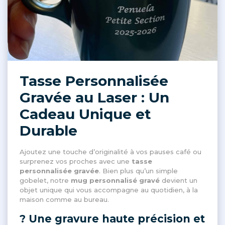
Tasse Personnalisée
Gravée au Laser : Un
Cadeau Unique et
Durable
Ajoutez une touche d’originalité à vos pauses café ou
surprenez vos proches avec une
tasse
personnalisée gravée
. Bien plus qu’un simple
gobelet, notre
mug personnalisé gravé
devient un
objet unique qui vous accompagne au quotidien, à la
maison comme au bureau.
? Une gravure haute précision et