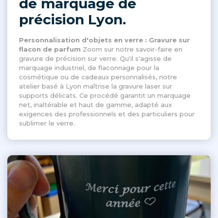
de marquage de
précision Lyon.
Personnalisation d'objets en verre : Gravure sur
flacon de parfum
Zoom sur notre savoir-faire en
gravure de précision sur verre. Qu'il s'agisse de
marquage industriel, de flaconnage pour la
cosmétique ou de cadeaux personnalisés, notre
atelier basé à Lyon maîtrise la gravure laser sur
supports délicats. Ce procédé garantit un marquage
net, inaltérable et haut de gamme, adapté aux
exigences des professionnels et des particuliers pour
sublimer le verre.