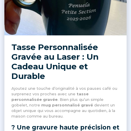
Tasse Personnalisée
Gravée au Laser : Un
Cadeau Unique et
Durable
Ajoutez une touche d’originalité à vos pauses café ou
surprenez vos proches avec une
tasse
personnalisée gravée
. Bien plus qu’un simple
gobelet, notre
mug personnalisé gravé
devient un
objet unique qui vous accompagne au quotidien, à la
maison comme au bureau.
? Une gravure haute précision et