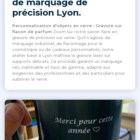
de marquage de
précision Lyon.
Personnalisation d'objets en verre : Gravure sur
flacon de parfum
Zoom sur notre savoir-faire en
gravure de précision sur verre. Qu'il s'agisse de
marquage industriel, de flaconnage pour la
cosmétique ou de cadeaux personnalisés, notre
atelier basé à Lyon maîtrise la gravure laser sur
supports délicats. Ce procédé garantit un marquage
net, inaltérable et haut de gamme, adapté aux
exigences des professionnels et des particuliers pour
sublimer le verre.