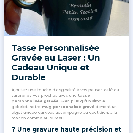
Tasse Personnalisée
Gravée au Laser : Un
Cadeau Unique et
Durable
Ajoutez une touche d’originalité à vos pauses café ou
surprenez vos proches avec une
tasse
personnalisée gravée
. Bien plus qu’un simple
gobelet, notre
mug personnalisé gravé
devient un
objet unique qui vous accompagne au quotidien, à la
maison comme au bureau.
? Une gravure haute précision et