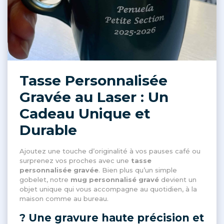
Tasse Personnalisée
Gravée au Laser : Un
Cadeau Unique et
Durable
Ajoutez une touche d’originalité à vos pauses café ou
surprenez vos proches avec une
tasse
personnalisée gravée
. Bien plus qu’un simple
gobelet, notre
mug personnalisé gravé
devient un
objet unique qui vous accompagne au quotidien, à la
maison comme au bureau.
? Une gravure haute précision et