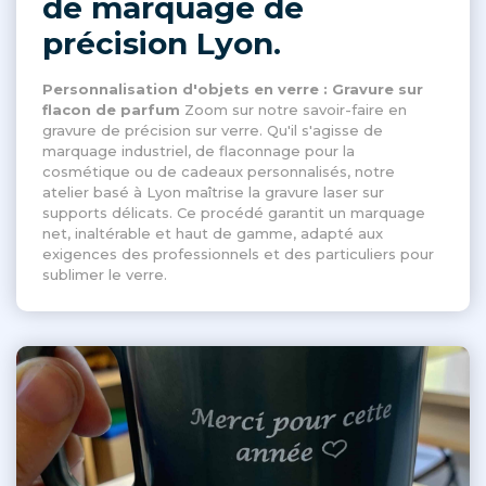
de marquage de
précision Lyon.
Personnalisation d'objets en verre : Gravure sur
flacon de parfum
Zoom sur notre savoir-faire en
gravure de précision sur verre. Qu'il s'agisse de
marquage industriel, de flaconnage pour la
cosmétique ou de cadeaux personnalisés, notre
atelier basé à Lyon maîtrise la gravure laser sur
supports délicats. Ce procédé garantit un marquage
net, inaltérable et haut de gamme, adapté aux
exigences des professionnels et des particuliers pour
sublimer le verre.