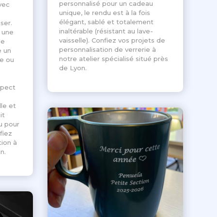
personnalisé pour un cadeau
vec
unique, le rendu est à la fois
élégant, sablé et totalement
ser.
inaltérable (résistant au lave-
e une
vaisselle). Confiez vos projets de
de
personnalisation de verrerie à
e un
notre atelier spécialisé situé près
se ou
de Lyon.
spect
le et
it
u pour
fiez
tion à
n.