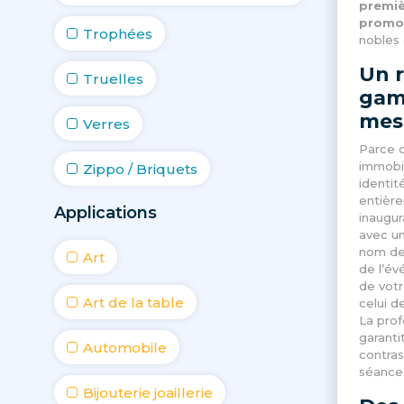
premiè
promo
Trophées
nobles
Un 
Truelles
gam
mes
Verres
Parce 
immobil
Zippo / Briquets
identit
entière
Applications
inaugur
avec un
nom de 
Art
de l’év
de vot
Art de la table
celui d
La prof
garantit
Automobile
contras
séances
Bijouterie joaillerie