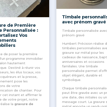
Timbale personnali
avec prénom gravé
ure de Première
e Personnalisée :
Timbale personnalisée ave
rtalisez Vos
prénom gravé
ements
Humbert Précision réalise 
biliers
timbales personnalisées av
gravure sur métal pour les
e de poser la première
cadeaux de naissance, bap
d'un programme immobilier
anniversaires et occasions
jalon hautement
familiales. Une timbale
ique
. Destiné à réunir vos
personnalisée permet d’offr
seurs, les élus locaux, vos
objet élégant, durable et
acquéreurs et la presse,
symbolique.
énement pose les
ons de votre
Chaque timbale personnali
ication de chantier
. Pour
peut être gravée avec un p
r cet instant et affirmer le
une date, des initiales ou un
e de votre projet, notre
message court. La gravure 
réalise la
gravure de
métal apporte un rendu préc