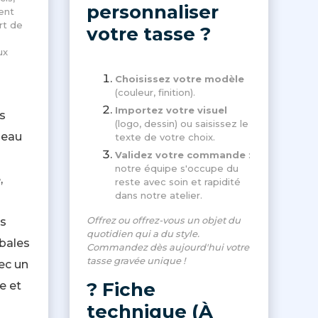
personnaliser
ent
rt de
votre tasse ?
ux
Choisissez votre modèle
(couleur, finition).
Importez votre visuel
s
(logo, dessin) ou saisissez le
deau
texte de votre choix.
Validez votre commande
:
notre équipe s'occupe du
,
reste avec soin et rapidité
dans notre atelier.
Offrez ou offrez-vous un objet du
s
quotidien qui a du style.
mbales
Commandez dès aujourd'hui votre
tasse gravée unique !
ec un
? Fiche
e et
technique (À