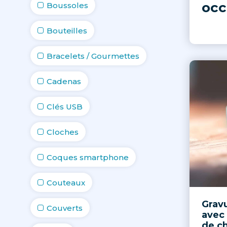
occ
Boussoles
Bouteilles
Bracelets / Gourmettes
Cadenas
Clés USB
Cloches
Coques smartphone
Couteaux
Gravu
Couverts
avec 
de c