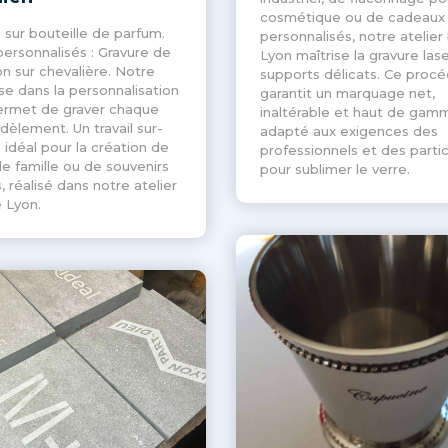
cosmétique ou de cadeaux
 sur bouteille de parfum.
personnalisés, notre atelier
personnalisés : Gravure de
Lyon maîtrise la gravure lase
on sur chevalière. Notre
supports délicats. Ce proc
se dans la personnalisation
garantit un marquage net,
ermet de graver chaque
inaltérable et haut de gam
idèlement. Un travail sur-
adapté aux exigences des
idéal pour la création de
professionnels et des partic
de famille ou de souvenirs
pour sublimer le verre.
, réalisé dans notre atelier
 Lyon.