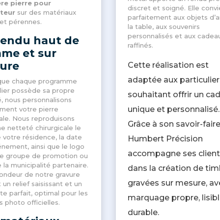
re pierre pour
discret et soigné. Elle convi
teur
sur des matériaux
parfaitement aux objets d’a
 et pérennes
.
la table, aux souvenirs
personnalisés et aux cadea
rendu haut de
raffinés.
me et sur
ure
Cette réalisation est
adaptée aux particulier
que chaque programme
ier possède sa propre
souhaitant offrir un ca
é, nous personnalisons
unique et personnalisé.
ment votre pierre
ale
. Nous reproduisons
Grâce à son savoir-faire
e netteté chirurgicale le
votre résidence, la date
Humbert Précision
énement, ainsi que le logo
accompagne ses client
re groupe de promotion ou
e la municipalité partenaire
.
dans la création de ti
ondeur de notre gravure
gravées sur mesure, av
 un relief saisissant et un
te parfait, optimal pour les
marquage propre, lisibl
 photo officielles
.
durable.