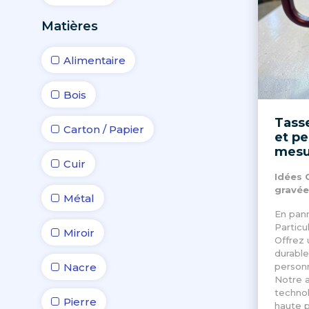
Matières
Alimentaire
Bois
Tasse
Carton / Papier
et pe
mesu
Cuir
Idées 
gravée
Métal
En pann
Particu
Miroir
Offrez 
durable
Nacre
personn
Notre a
techno
Pierre
haute p