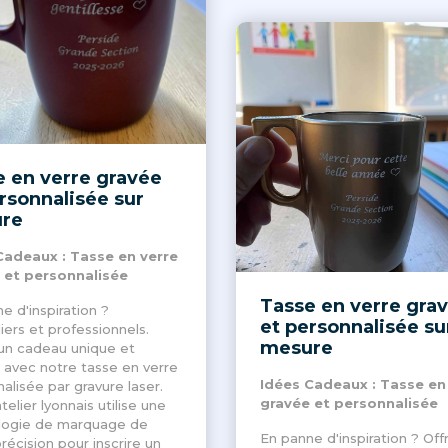
 en verre gravée
rsonnalisée sur
re
Cadeaux : Tasse en verre
 et personnalisée
Tasse en verre gra
e d'inspiration ?
et personnalisée su
liers et professionnels.
mesure
un cadeau unique et
 avec notre tasse en verre
Idées Cadeaux : Tasse en
alisée par gravure laser.
gravée et personnalisée
telier lyonnais utilise une
logie de marquage de
En panne d'inspiration ? Off
récision pour inscrire un