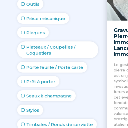
Outils
Pièce mécanique
Grav
Plaques
Pierr
Immo
Plateaux / Coupelles /
Lanc
Coquetiers
Immo
Le gest
Porte feuille / Porte carte
pierre 
est un 
symbol
Prêt à porter
investis
futurs 
Seaux à champagne
cet év
fondati
commun
Stylos
valorise
prestig
Timbales / Ronds de serviette
atelier 