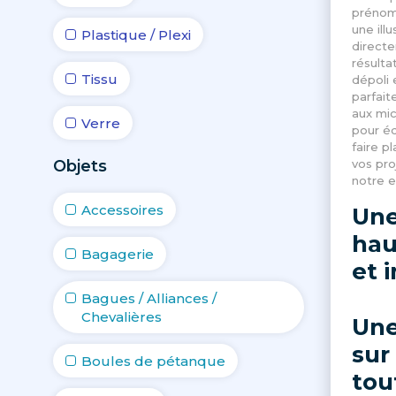
prénom,
une ill
Plastique / Plexi
directe
résulta
Tissu
dépoli 
parfait
aux mic
Verre
pour éq
faire pl
Objets
vos pro
notre e
Accessoires
Une
hau
Bagagerie
et 
Bagues / Alliances /
Chevalières
Une
sur
Boules de pétanque
tou