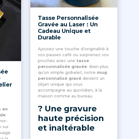
Tasse Personnalisée
Gravée au Laser : Un
Cadeau Unique et
Durable
Ajoutez une touche d’originalité à
vos pauses café ou surprenez vos
proches avec une
tasse
personnalisée gravée
. Bien plus
sée
qu’un simple gobelet, notre
mug
e
personnalisé gravé
devient un
elier
objet unique qui vous
accompagne au quotidien, à la
maison comme au bureau.
? Une gravure
s en
 de
haute précision
oir-
et inaltérable
n sur
quage
ur la