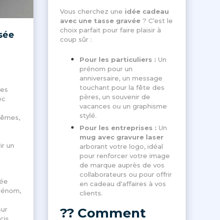
Vous cherchez une
idée cadeau
avec une tasse gravée
? C’est le
choix parfait pour faire plaisir à
sée
coup sûr :
Pour les particuliers :
Un
c
prénom pour un
anniversaire, un message
touchant pour la fête des
des
pères, un souvenir de
ec
vacances ou un graphisme
stylé.
têmes,
Pour les entreprises :
Un
mug avec gravure laser
ir un
arborant votre logo, idéal
pour renforcer votre image
de marque auprès de vos
collaborateurs ou pour offrir
sée
en cadeau d'affaires à vos
rénom,
clients.
sur
?? Comment
is,