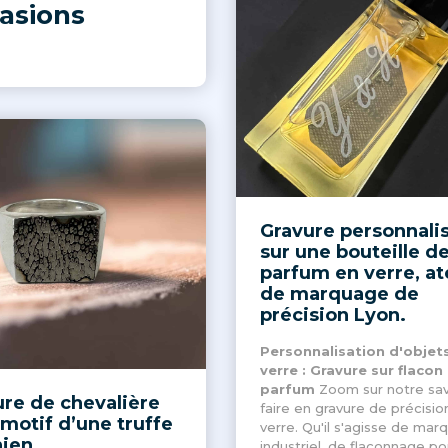
asions
Gravure personnali
sur une bouteille d
parfum en verre, at
de marquage de
précision Lyon.
Personnalisation d'objet
verre : Gravure sur flacon
parfum
Zoom sur notre sav
re de chevalière
faire en gravure de précisio
motif d’une truffe
verre. Qu'il s'agisse de mar
hien
industriel, de flaconnage po