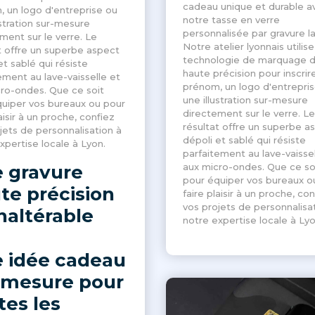
cadeau unique et durable a
 un logo d'entreprise ou
notre tasse en verre
ustration sur-mesure
personnalisée par gravure la
ment sur le verre. Le
Notre atelier lyonnais utilis
t offre un superbe aspect
technologie de marquage 
et sablé qui résiste
haute précision pour inscrir
ement au lave-vaisselle et
prénom, un logo d'entrepri
ro-ondes. Que ce soit
une illustration sur-mesure
uiper vos bureaux ou pour
directement sur le verre. Le
aisir à un proche, confiez
résultat offre un superbe a
jets de personnalisation à
dépoli et sablé qui résiste
xpertise locale à Lyon.
parfaitement au lave-vaissel
 gravure
aux micro-ondes. Que ce so
pour équiper vos bureaux o
te précision
faire plaisir à un proche, con
vos projets de personnalisa
inaltérable
notre expertise locale à Lyo
 idée cadeau
 mesure pour
tes les