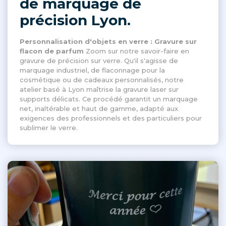
de marquage de
précision Lyon.
Personnalisation d'objets en verre : Gravure sur
flacon de parfum
Zoom sur notre savoir-faire en
gravure de précision sur verre. Qu'il s'agisse de
marquage industriel, de flaconnage pour la
cosmétique ou de cadeaux personnalisés, notre
atelier basé à Lyon maîtrise la gravure laser sur
supports délicats. Ce procédé garantit un marquage
net, inaltérable et haut de gamme, adapté aux
exigences des professionnels et des particuliers pour
sublimer le verre.