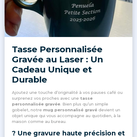
Tasse Personnalisée
Gravée au Laser : Un
Cadeau Unique et
Durable
Ajoutez une touche d’originalité à vos pauses café ou
surprenez vos proches avec une
tasse
personnalisée gravée
. Bien plus qu’un simple
gobelet, notre
mug personnalisé gravé
devient un
objet unique qui vous accompagne au quotidien, à la
maison comme au bureau.
? Une gravure haute précision et