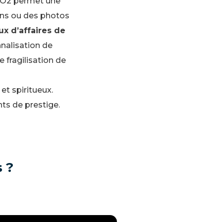
 CO2 permet une
fins ou des photos
x d’affaires de
nalisation de
 fragilisation de
 et spiritueux.
ts de prestige.
 ?