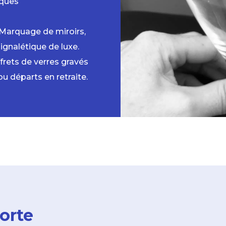
aques
Marquage de miroirs,
signalétique de luxe.
frets de verres gravés
u départs en retraite.
orte