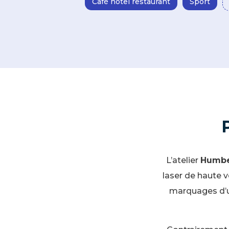
Café hôtel restaurant
Sport
L’atelier
Humbe
laser de haute v
marquages d’u