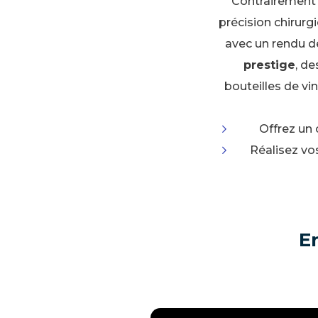
Contrairement 
précision chirurg
avec un rendu dé
prestige
, d
bouteilles de vi
Offrez un
Réalisez vo
E