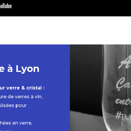
re à Lyon
 verre & cristal :
re de verres à vin,
alisées pour
ées en verre,