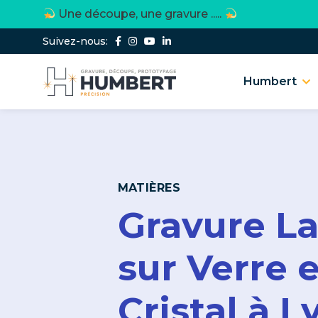
Une découpe, une gravure .....
Suivez-nous:
Humbert
MATIÈRES
Gravure La
sur Verre e
Cristal à L