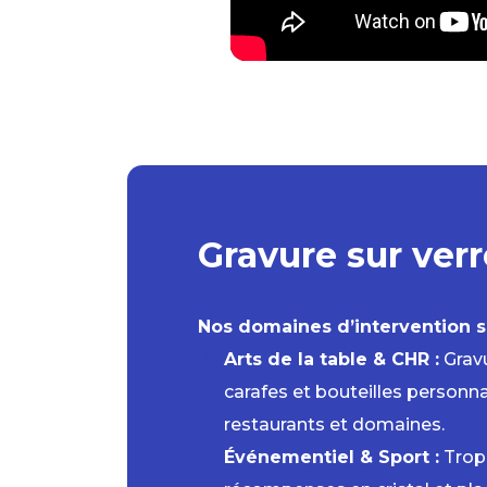
Gravure sur ver
Nos domaines d’intervention sur
Arts de la table & CHR :
Gravu
carafes et bouteilles personn
restaurants et domaines.
Événementiel & Sport :
Troph