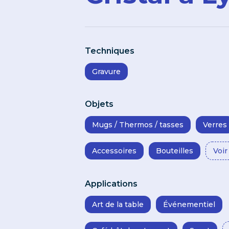
Techniques
Gravure
Objets
Mugs / Thermos / tasses
Verres
Accessoires
Bouteilles
Voir
Applications
Art de la table
Événementiel