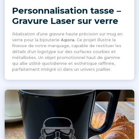
Personnalisation tasse –
Gravure Laser sur verre
Réalisation d'une gravure haute précision sur mug en
verre pour la bijouterie
Agora
. Ce projet illustre la
finesse de notre marquage, capable de restituer les
détails d'un logotype sur des surfaces courbes et
métallisées. Un objet promotionnel haut de gamme
qui allie utilité quotidienne et esthétique raffinée,
parfaitement intégré ici dans un univers joaillier.