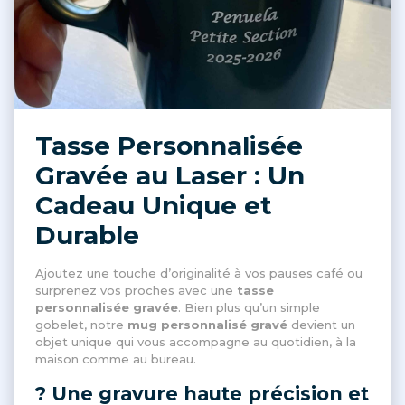
Tasse Personnalisée
Gravée au Laser : Un
Cadeau Unique et
Durable
Ajoutez une touche d’originalité à vos pauses café ou
surprenez vos proches avec une
tasse
personnalisée gravée
. Bien plus qu’un simple
gobelet, notre
mug personnalisé gravé
devient un
objet unique qui vous accompagne au quotidien, à la
maison comme au bureau.
? Une gravure haute précision et