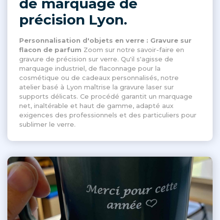
de marquage de
précision Lyon.
Personnalisation d'objets en verre : Gravure sur
flacon de parfum
Zoom sur notre savoir-faire en
gravure de précision sur verre. Qu'il s'agisse de
marquage industriel, de flaconnage pour la
cosmétique ou de cadeaux personnalisés, notre
atelier basé à Lyon maîtrise la gravure laser sur
supports délicats. Ce procédé garantit un marquage
net, inaltérable et haut de gamme, adapté aux
exigences des professionnels et des particuliers pour
sublimer le verre.