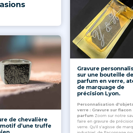
asions
Gravure personnali
sur une bouteille d
parfum en verre, at
de marquage de
précision Lyon.
Personnalisation d'objet
verre : Gravure sur flacon
parfum
Zoom sur notre sav
re de chevalière
faire en gravure de précisio
motif d’une truffe
verre. Qu'il s'agisse de mar
hien
industriel, de flaconnage po