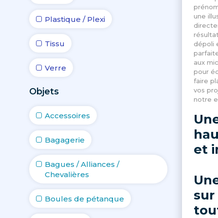
prénom,
une ill
Plastique / Plexi
directe
résulta
Tissu
dépoli 
parfait
aux mic
Verre
pour éq
faire pl
Objets
vos pro
notre e
Accessoires
Une
hau
Bagagerie
et 
Bagues / Alliances /
Chevalières
Une
sur
Boules de pétanque
tou