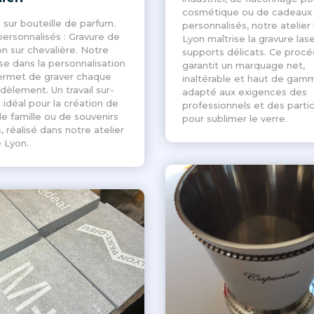
cosmétique ou de cadeaux
 sur bouteille de parfum.
personnalisés, notre atelier
personnalisés : Gravure de
Lyon maîtrise la gravure lase
on sur chevalière. Notre
supports délicats. Ce proc
se dans la personnalisation
garantit un marquage net,
ermet de graver chaque
inaltérable et haut de gam
idèlement. Un travail sur-
adapté aux exigences des
idéal pour la création de
professionnels et des partic
de famille ou de souvenirs
pour sublimer le verre.
, réalisé dans notre atelier
 Lyon.