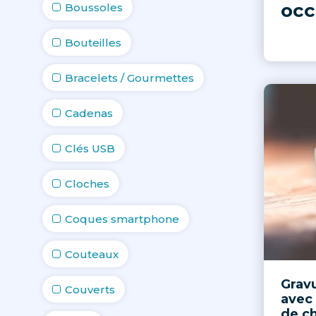
occ
Boussoles
Bouteilles
Bracelets / Gourmettes
Cadenas
Clés USB
Cloches
Coques smartphone
Couteaux
Gravu
Couverts
avec 
de c