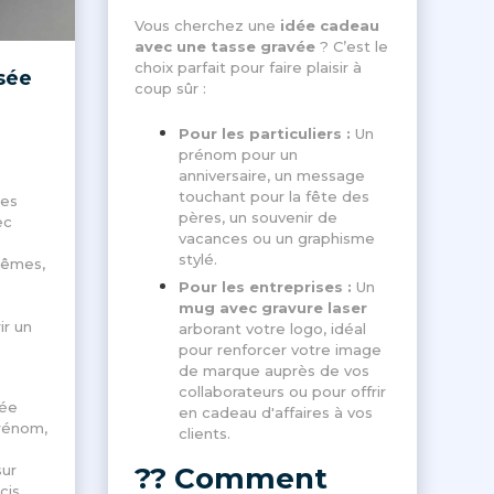
Vous cherchez une
idée cadeau
avec une tasse gravée
? C’est le
choix parfait pour faire plaisir à
sée
coup sûr :
Pour les particuliers :
Un
c
prénom pour un
anniversaire, un message
touchant pour la fête des
des
pères, un souvenir de
ec
vacances ou un graphisme
stylé.
têmes,
Pour les entreprises :
Un
mug avec gravure laser
ir un
arborant votre logo, idéal
pour renforcer votre image
de marque auprès de vos
collaborateurs ou pour offrir
sée
en cadeau d'affaires à vos
rénom,
clients.
sur
?? Comment
is,