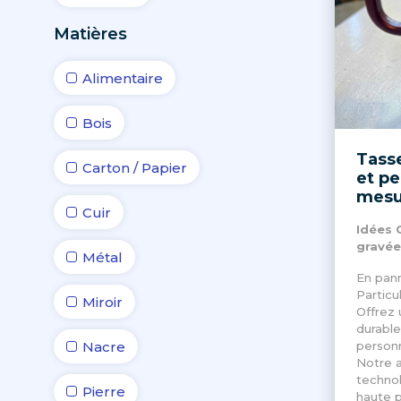
Matières
Alimentaire
Bois
Tasse
Carton / Papier
et pe
mesu
Cuir
Idées 
gravée
Métal
En pann
Particu
Miroir
Offrez 
durable
Nacre
personn
Notre a
techno
Pierre
haute p