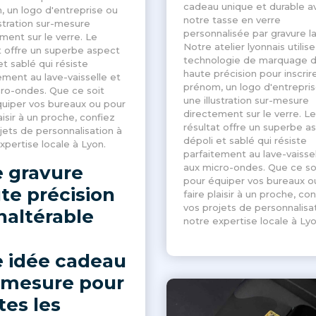
cadeau unique et durable a
 un logo d'entreprise ou
notre tasse en verre
ustration sur-mesure
personnalisée par gravure la
ment sur le verre. Le
Notre atelier lyonnais utilis
t offre un superbe aspect
technologie de marquage 
et sablé qui résiste
haute précision pour inscrir
ement au lave-vaisselle et
prénom, un logo d'entrepri
ro-ondes. Que ce soit
une illustration sur-mesure
uiper vos bureaux ou pour
directement sur le verre. Le
aisir à un proche, confiez
résultat offre un superbe a
jets de personnalisation à
dépoli et sablé qui résiste
xpertise locale à Lyon.
parfaitement au lave-vaissel
 gravure
aux micro-ondes. Que ce so
pour équiper vos bureaux o
te précision
faire plaisir à un proche, con
vos projets de personnalisa
inaltérable
notre expertise locale à Lyo
 idée cadeau
 mesure pour
tes les