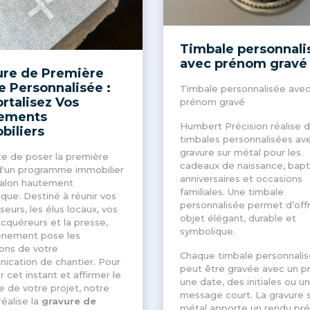
Timbale personnali
avec prénom gravé
ure de Première
e Personnalisée :
Timbale personnalisée ave
rtalisez Vos
prénom gravé
ements
Humbert Précision réalise 
biliers
timbales personnalisées av
gravure sur métal pour les
e de poser la première
cadeaux de naissance, bap
d'un programme immobilier
anniversaires et occasions
jalon hautement
familiales. Une timbale
ique
. Destiné à réunir vos
personnalisée permet d’offr
seurs, les élus locaux, vos
objet élégant, durable et
acquéreurs et la presse,
symbolique.
énement pose les
ons de votre
Chaque timbale personnali
ication de chantier
. Pour
peut être gravée avec un p
r cet instant et affirmer le
une date, des initiales ou un
e de votre projet, notre
message court. La gravure 
réalise la
gravure de
métal apporte un rendu préc