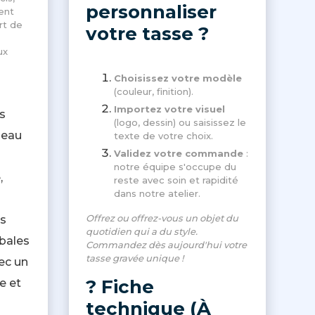
personnaliser
ent
rt de
votre tasse ?
ux
Choisissez votre modèle
(couleur, finition).
Importez votre visuel
s
(logo, dessin) ou saisissez le
deau
texte de votre choix.
Validez votre commande
:
notre équipe s'occupe du
,
reste avec soin et rapidité
dans notre atelier.
Offrez ou offrez-vous un objet du
s
quotidien qui a du style.
mbales
Commandez dès aujourd'hui votre
tasse gravée unique !
ec un
? Fiche
e et
technique (À