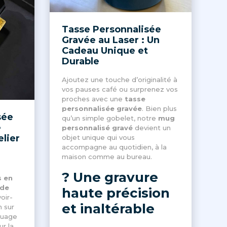
Tasse Personnalisée
Gravée au Laser : Un
Cadeau Unique et
Durable
Ajoutez une touche d’originalité à
vos pauses café ou surprenez vos
proches avec une
tasse
personnalisée gravée
. Bien plus
sée
qu’un simple gobelet, notre
mug
e
personnalisé gravé
devient un
elier
objet unique qui vous
accompagne au quotidien, à la
maison comme au bureau.
? Une gravure
s en
 de
haute précision
oir-
et inaltérable
n sur
quage
ur la