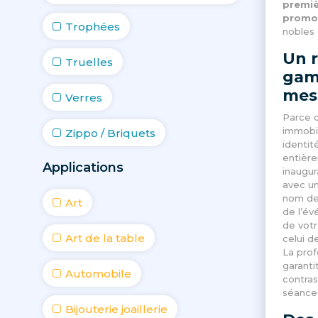
premiè
promo
Trophées
nobles
Un 
Truelles
gam
mes
Verres
Parce 
immobil
Zippo / Briquets
identit
entière
Applications
inaugur
avec un
nom de 
Art
de l’év
de vot
Art de la table
celui d
La prof
garantit
Automobile
contras
séances
Bijouterie joaillerie