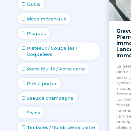
Outils
Pièce mécanique
Grav
Plaques
Pierr
Immo
Plateaux / Coupelles /
Lanc
Coquetiers
Immo
Le gest
Porte feuille / Porte carte
pierre 
est un 
symbol
Prêt à porter
investis
futurs 
Seaux à champagne
cet év
fondati
commun
Stylos
valorise
prestig
Timbales / Ronds de serviette
atelier 