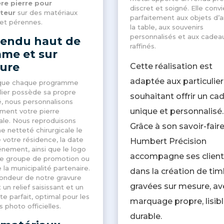
re pierre pour
discret et soigné. Elle convi
teur
sur des matériaux
parfaitement aux objets d’a
 et pérennes
.
la table, aux souvenirs
personnalisés et aux cadea
rendu haut de
raffinés.
me et sur
ure
Cette réalisation est
adaptée aux particulier
que chaque programme
ier possède sa propre
souhaitant offrir un ca
é, nous personnalisons
unique et personnalisé.
ment votre pierre
ale
. Nous reproduisons
Grâce à son savoir-faire
e netteté chirurgicale le
votre résidence, la date
Humbert Précision
énement, ainsi que le logo
accompagne ses client
re groupe de promotion ou
e la municipalité partenaire
.
dans la création de ti
ondeur de notre gravure
gravées sur mesure, av
 un relief saisissant et un
te parfait, optimal pour les
marquage propre, lisibl
 photo officielles
.
durable.