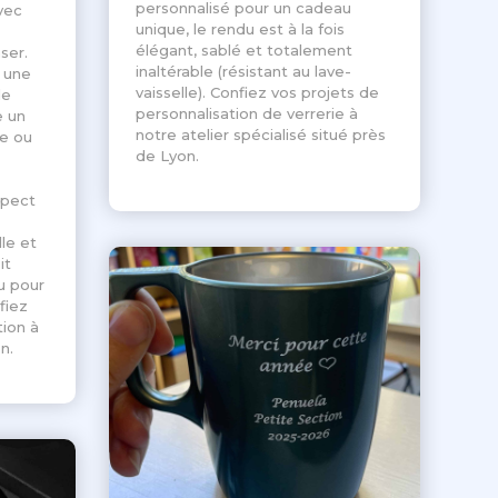
personnalisé pour un cadeau
vec
unique, le rendu est à la fois
élégant, sablé et totalement
ser.
inaltérable (résistant au lave-
e une
vaisselle). Confiez vos projets de
de
personnalisation de verrerie à
e un
notre atelier spécialisé situé près
se ou
de Lyon.
spect
le et
it
u pour
fiez
tion à
n.