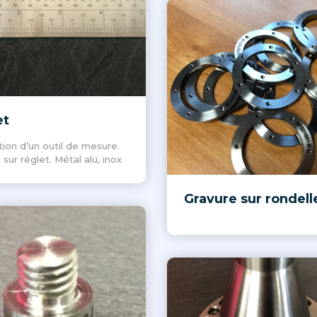
et
tion d’un outil de mesure.
 sur réglet. Métal alu, inox
Gravure sur rondell