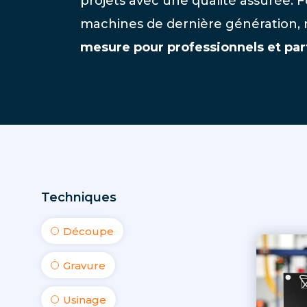
projets avec une qualité assurée. F
machines de dernière génération,
mesure pour professionnels et part
Techniques
Découpe
Gravure
Usinage