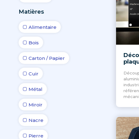
Matières
Alimentaire
Bois
Déco
Carton / Papier
plaq
Découp
Cuir
alumini
industr
Métal
référe
mécani
Miroir
Nacre
Pierre