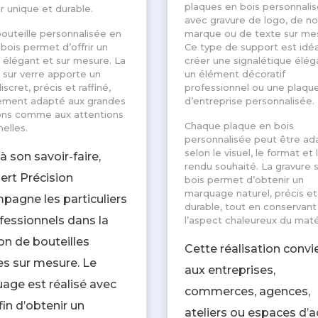
plaques en bois personnali
r unique et durable.
avec gravure de logo, de n
outeille personnalisée en
marque ou de texte sur me
 bois permet d’offrir un
Ce type de support est idéa
élégant et sur mesure. La
créer une signalétique élég
 sur verre apporte un
un élément décoratif
scret, précis et raffiné,
professionnel ou une plaqu
tement adapté aux grandes
d’entreprise personnalisée.
ons comme aux attentions
Chaque plaque en bois
elles.
personnalisée peut être a
selon le visuel, le format et 
à son savoir-faire,
rendu souhaité. La gravure 
rt Précision
bois permet d’obtenir un
marquage naturel, précis et
pagne les particuliers
durable, tout en conservant
fessionnels dans la
l’aspect chaleureux du maté
on de bouteilles
Cette réalisation convi
es sur mesure. Le
aux entreprises,
age est réalisé avec
commerces, agences,
fin d’obtenir un
ateliers ou espaces d’a