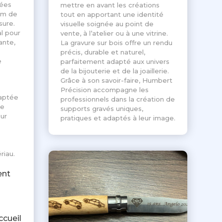
sées
mettre en avant les créations
om de
tout en apportant une identité
sure.
visuelle soignée au point de
l pour
vente, à l’atelier ou à une vitrine.
ante,
La gravure sur bois offre un rendu
précis, durable et naturel,
e
parfaitement adapté aux univers
de la bijouterie et de la joaillerie.
Grâce à son savoir-faire, Humbert
Précision accompagne les
daptée
professionnels dans la création de
le
supports gravés uniques,
sur
pratiques et adaptés à leur image.
riau.
ent
ccueil