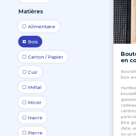
Matières
Alimentaire
Bois
Boute
Carton / Papier
en co
Bouteil
Cuir
bois av
Métal
Humbert
bouteil
gravure
Miroir
cadeaux
cérémo
particu
Nacre
être g
date, 
Pierre
ou un m