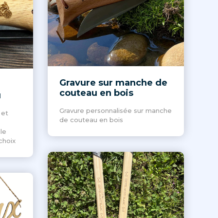
Gravure sur manche de
couteau en bois
u
Gravure personnalisée sur manche
 et
de couteau en bois
le
choix