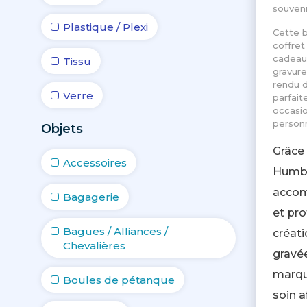
souveni
Plastique / Plexi
Cette b
coffret
cadeau 
Tissu
gravure
rendu di
Verre
parfai
occasi
personn
Objets
Grâce 
Accessoires
Humbe
accom
Bagagerie
et pro
Bagues / Alliances /
créati
Chevalières
gravé
marqu
Boules de pétanque
soin a