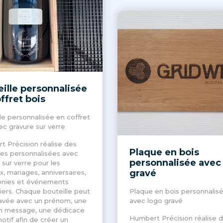
ille personnalisée
ffret bois
le personnalisée en coffret
ec gravure sur verre
 Précision réalise des
Plaque en bois
les personnalisées avec
personnalisée avec
 sur verre pour les
gravé
, mariages, anniversaires,
nies et événements
liers. Chaque bouteille peut
Plaque en bois personnalis
ravée avec un prénom, une
avec logo gravé
un message, une dédicace
Humbert Précision réalise 
otif afin de créer un