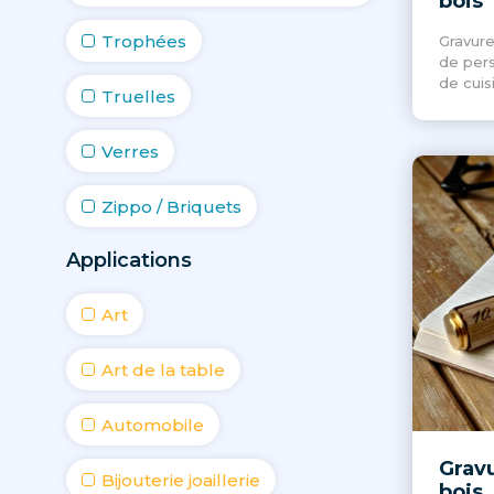
bois
Trophées
Gravure
de pers
de cuis
Truelles
Verres
Zippo / Briquets
Applications
Art
Art de la table
Automobile
Gravu
Bijouterie joaillerie
bois