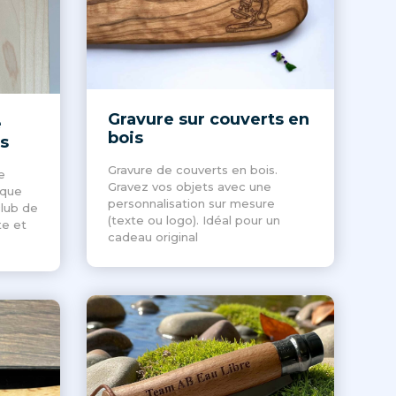
Gravure sur couverts en
e
bois
s
Gravure de couverts en bois.
e
Gravez vos objets avec une
ique
personnalisation sur mesure
club de
(texte ou logo). Idéal pour un
te et
cadeau original