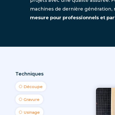
projets avec une qualité assurée. F
machines de dernière génération,
mesure pour professionnels et part
Techniques
Découpe
Gravure
Usinage