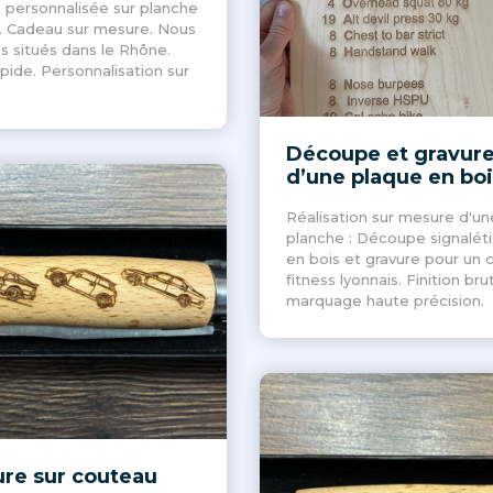
 personnalisée sur planche
. Cadeau sur mesure. Nous
 situés dans le Rhône.
apide. Personnalisation sur
e
Découpe et gravur
d’une plaque en boi
Réalisation sur mesure d'un
planche : Découpe signalét
en bois et gravure pour un 
fitness lyonnais. Finition bru
marquage haute précision.
ure sur couteau